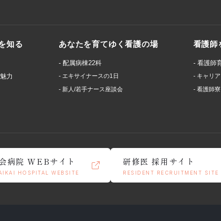
を知る
あなたを育てゆく看護の場
看護師
- 配属病棟22科
- 看護
の魅力
- エキサイナースの1日
- キャリ
- 新人/若手ナース座談会
- 看護師
会病院 WEBサイト
研修医 採用サイト
AIKAI HOSPITAL WEBSITE
RESIDENT RECRUITMENT SITE