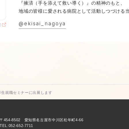
『掖済（手を添えて救い導く）』の精神のもと、
地域の皆様に愛される病院として活動しつづける
@ekisai_nagoya
看護学生就職セミナーに出展します
〒454-8502 愛知県名古屋市中川区松年町4-66
TEL:
052-652-7711