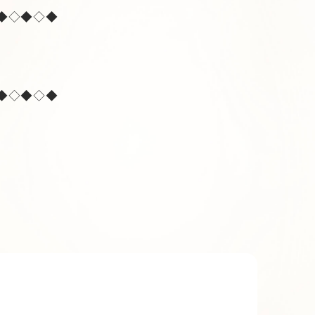
◆◇◆◇◆
◆◇◆◇◆